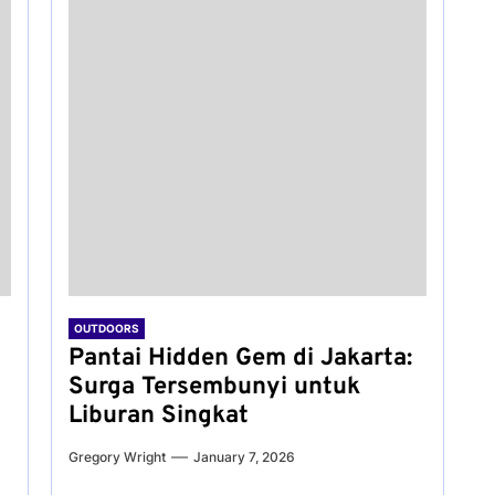
OUTDOORS
Pantai Hidden Gem di Jakarta:
Surga Tersembunyi untuk
Liburan Singkat
Gregory Wright
January 7, 2026