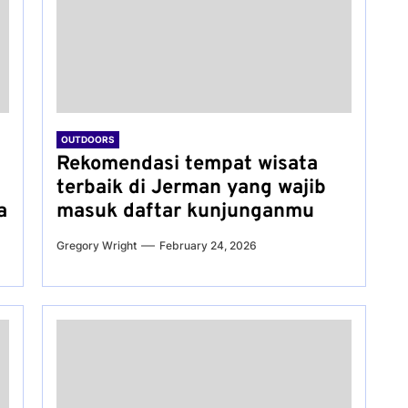
OUTDOORS
Rekomendasi tempat wisata
terbaik di Jerman yang wajib
a
masuk daftar kunjunganmu
Gregory Wright
February 24, 2026