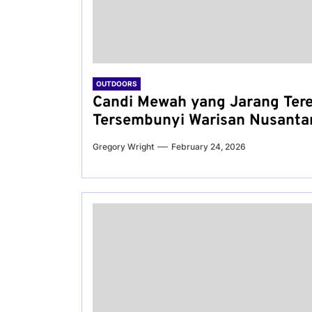
OUTDOORS
Candi Mewah yang Jarang Tere
Tersembunyi Warisan Nusanta
Gregory Wright
February 24, 2026