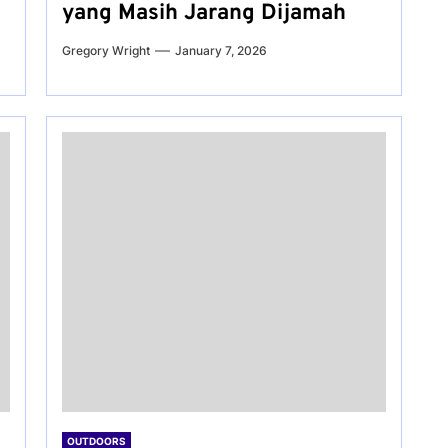
yang Masih Jarang Dijamah
Gregory Wright
January 7, 2026
OUTDOORS