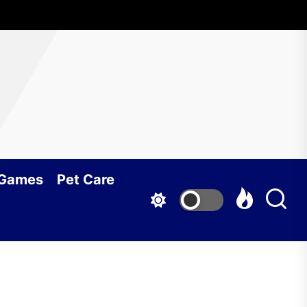
 Games
Pet Care