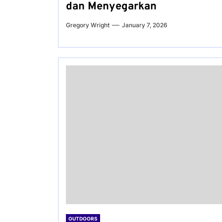
dan Menyegarkan
Gregory Wright
January 7, 2026
OUTDOORS