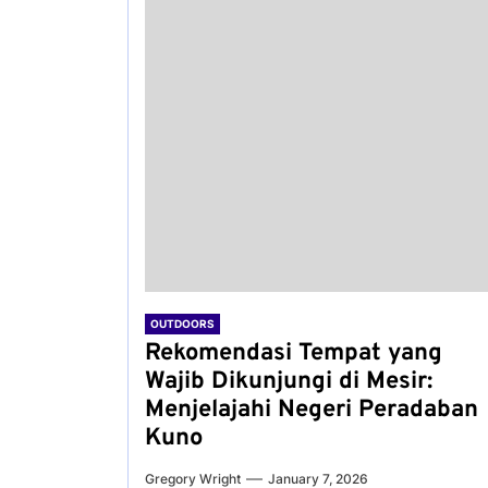
OUTDOORS
Rekomendasi Tempat yang
Wajib Dikunjungi di Mesir:
Menjelajahi Negeri Peradaban
Kuno
Gregory Wright
January 7, 2026