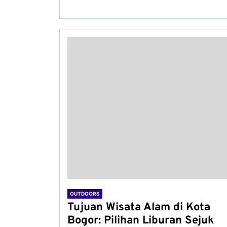
OUTDOORS
Tujuan Wisata Alam di Kota
Bogor: Pilihan Liburan Sejuk