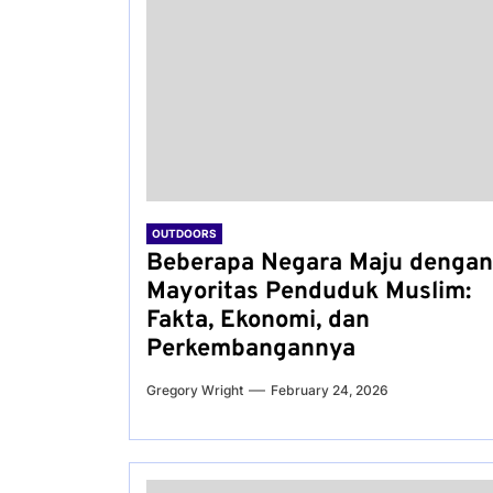
OUTDOORS
Beberapa Negara Maju dengan
Mayoritas Penduduk Muslim:
Fakta, Ekonomi, dan
Perkembangannya
Gregory Wright
February 24, 2026