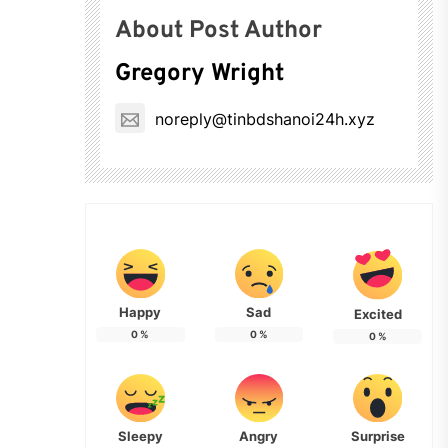
About Post Author
Gregory Wright
noreply@tinbdshanoi24h.xyz
Happy
Sad
Excited
0
%
0
%
0
%
Sleepy
Angry
Surprise