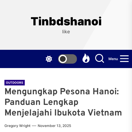
Skip
to
the
Tinbdshanoi
content
like
Menu
OUTDOORS
Mengungkap Pesona Hanoi:
Panduan Lengkap
Menjelajahi Ibukota Vietnam
Gregory Wright
November 13, 2025