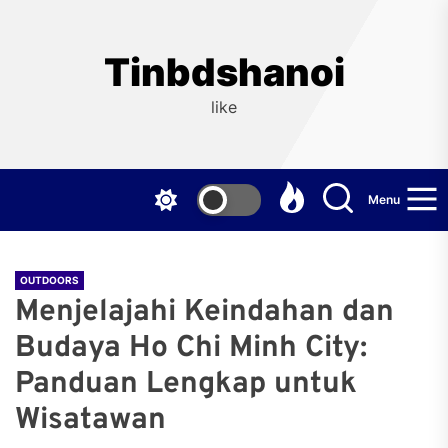
Skip
to
the
Tinbdshanoi
content
like
Menu
OUTDOORS
Menjelajahi Keindahan dan
Budaya Ho Chi Minh City:
Panduan Lengkap untuk
Wisatawan