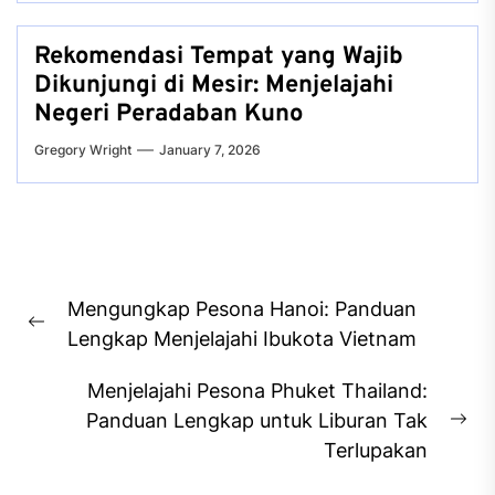
Rekomendasi Tempat yang Wajib
Dikunjungi di Mesir: Menjelajahi
Negeri Peradaban Kuno
Gregory Wright
January 7, 2026
Post
Mengungkap Pesona Hanoi: Panduan
navigation
Previous
Lengkap Menjelajahi Ibukota Vietnam
post:
Menjelajahi Pesona Phuket Thailand:
Panduan Lengkap untuk Liburan Tak
Ne
Terlupakan
pos