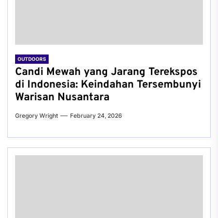
OUTDOORS
Candi Mewah yang Jarang Terekspos
di Indonesia: Keindahan Tersembunyi
Warisan Nusantara
Gregory Wright
February 24, 2026