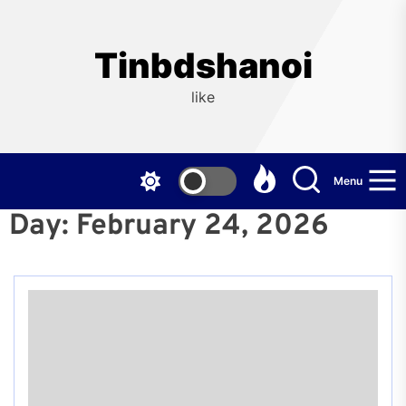
Skip
to
the
Tinbdshanoi
content
like
Menu
Day:
February 24, 2026