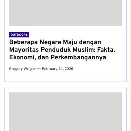
OUTDOORS
Beberapa Negara Maju dengan
Mayoritas Penduduk Muslim: Fakta,
Ekonomi, dan Perkembangannya
Gregory Wright
February 24, 2026