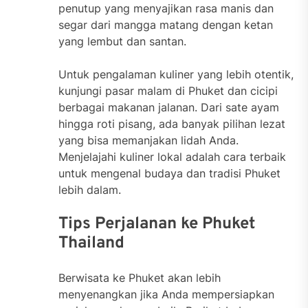
penutup yang menyajikan rasa manis dan
segar dari mangga matang dengan ketan
yang lembut dan santan.
Untuk pengalaman kuliner yang lebih otentik,
kunjungi pasar malam di Phuket dan cicipi
berbagai makanan jalanan. Dari sate ayam
hingga roti pisang, ada banyak pilihan lezat
yang bisa memanjakan lidah Anda.
Menjelajahi kuliner lokal adalah cara terbaik
untuk mengenal budaya dan tradisi Phuket
lebih dalam.
Tips Perjalanan ke Phuket
Thailand
Berwisata ke Phuket akan lebih
menyenangkan jika Anda mempersiapkan