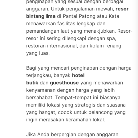
penginapan yang sesuai dengan berbagai
anggaran. Untuk pengalaman mewah,
resor
bintang lima
di Pantai Patong atau Kata
menawarkan fasilitas lengkap dan
pemandangan laut yang menakjubkan. Resor-
resor ini sering dilengkapi dengan spa,
restoran internasional, dan kolam renang
yang luas.
Bagi yang mencari penginapan dengan harga
terjangkau, banyak
hotel
butik
dan
guesthouse
yang menawarkan
kenyamanan dengan harga yang lebih
bersahabat. Tempat-tempat ini biasanya
memiliki lokasi yang strategis dan suasana
yang hangat, cocok untuk pelancong yang
ingin merasakan keramahan lokal.
Jika Anda berpergian dengan anggaran