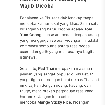
Wajib Dicoba
Perjalanan ke Phuket tidak lengkap tanpa
mencoba kuliner lokal yang khas. Salah satu
hidangan yang harus dicoba adalah
Tom
Yum Goong
, sup asam pedas dengan udang
yang menggugah selera. Hidangan ini adalah
kombinasi sempurna antara rasa pedas,
asam, dan gurih yang membuatnya begitu
istimewa.
Selain itu,
Pad Thai
merupakan makanan
jalanan yang sangat populer di Phuket. Mi
yang digoreng dengan bumbu khas Thailand
ini disajikan dengan udang, kacang, dan
tauge, menciptakan perpaduan rasa yang
harmonis. Jangan lupa untuk
mencoba
Mango Sticky Rice
, hidangan