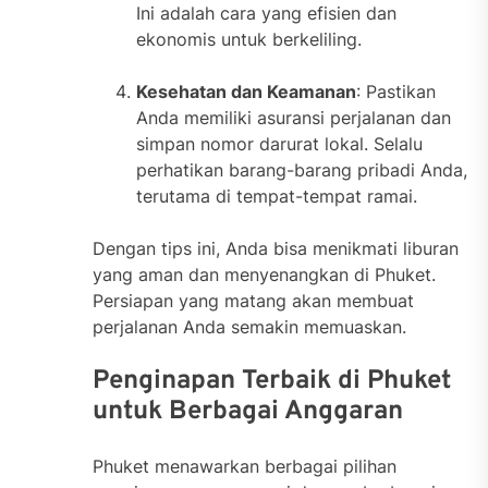
Ini adalah cara yang efisien dan
ekonomis untuk berkeliling.
Kesehatan dan Keamanan
: Pastikan
Anda memiliki asuransi perjalanan dan
simpan nomor darurat lokal. Selalu
perhatikan barang-barang pribadi Anda,
terutama di tempat-tempat ramai.
Dengan tips ini, Anda bisa menikmati liburan
yang aman dan menyenangkan di Phuket.
Persiapan yang matang akan membuat
perjalanan Anda semakin memuaskan.
Penginapan Terbaik di Phuket
untuk Berbagai Anggaran
Phuket menawarkan berbagai pilihan