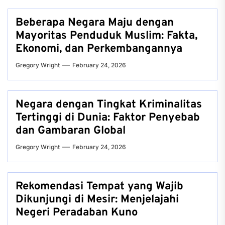
Beberapa Negara Maju dengan
Mayoritas Penduduk Muslim: Fakta,
Ekonomi, dan Perkembangannya
Gregory Wright
February 24, 2026
Negara dengan Tingkat Kriminalitas
Tertinggi di Dunia: Faktor Penyebab
dan Gambaran Global
Gregory Wright
February 24, 2026
Rekomendasi Tempat yang Wajib
Dikunjungi di Mesir: Menjelajahi
Negeri Peradaban Kuno