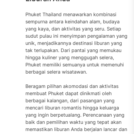
Phuket Thailand menawarkan kombinasi
sempurna antara keindahan alam, budaya
yang kaya, dan aktivitas yang seru. Setiap
sudut pulau ini menyimpan pengalaman yang
unik, menjadikannya destinasi liburan yang
tak terlupakan. Dari pantai yang memukau
hingga kuliner yang menggugah selera,
Phuket memiliki semuanya untuk memenuhi
berbagai selera wisatawan.
Beragam pilihan akomodasi dan aktivitas
membuat Phuket dapat dinikmati oleh
berbagai kalangan, dari pasangan yang
mencari liburan romantis hingga keluarga
yang ingin berpetualang. Perencanaan yang
baik dan pemilihan waktu yang tepat akan
memastikan liburan Anda berjalan lancar dan