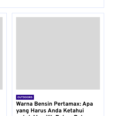
OUTDOORS
Warna Bensin Pertamax: Apa
yang Harus Anda Ketahui