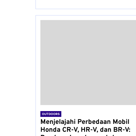
OUTDOORS
Menjelajahi Perbedaan Mobil
Honda CR-V, HR-V, dan BR-V: