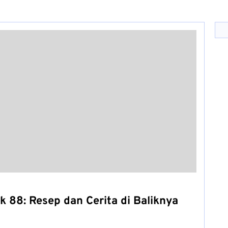
 88: Resep dan Cerita di Baliknya