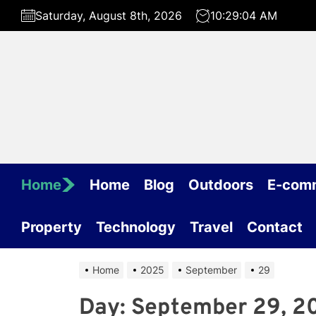
Skip
Saturday, August 8th, 2026
10:29:04 AM
to
the
content
Home
Home
Blog
Outdoors
E-com
Property
Technology
Travel
Contact
Home
2025
September
29
Day:
September 29, 2